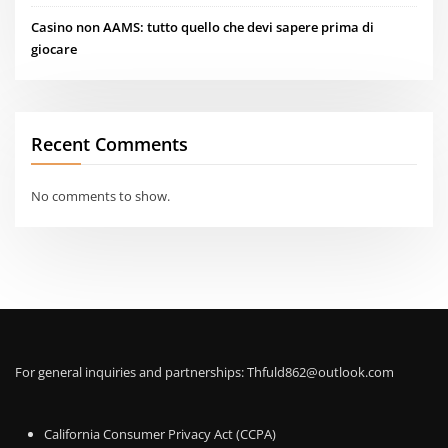
Casino non AAMS: tutto quello che devi sapere prima di
giocare
Recent Comments
No comments to show.
For general inquiries and partnerships:
Thfuld862@outlook.com
California Consumer Privacy Act (CCPA)