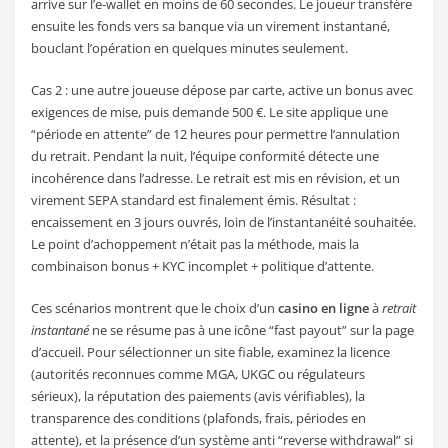
arrive sur l’e-wallet en moins de 60 secondes. Le joueur transfère
ensuite les fonds vers sa banque via un virement instantané,
bouclant l’opération en quelques minutes seulement.
Cas 2 : une autre joueuse dépose par carte, active un bonus avec
exigences de mise, puis demande 500 €. Le site applique une
“période en attente” de 12 heures pour permettre l’annulation
du retrait. Pendant la nuit, l’équipe conformité détecte une
incohérence dans l’adresse. Le retrait est mis en révision, et un
virement SEPA standard est finalement émis. Résultat :
encaissement en 3 jours ouvrés, loin de l’instantanéité souhaitée.
Le point d’achoppement n’était pas la méthode, mais la
combinaison bonus + KYC incomplet + politique d’attente.
Ces scénarios montrent que le choix d’un
casino en ligne
à
retrait
instantané
ne se résume pas à une icône “fast payout” sur la page
d’accueil. Pour sélectionner un site fiable, examinez la licence
(autorités reconnues comme MGA, UKGC ou régulateurs
sérieux), la réputation des paiements (avis vérifiables), la
transparence des conditions (plafonds, frais, périodes en
attente), et la présence d’un système anti “reverse withdrawal” si