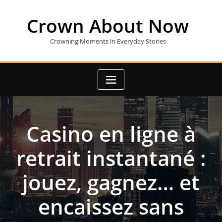
Skip
to
Crown About Now
content
Crowning Moments in Everyday Stories
Casino en ligne à
retrait instantané :
jouez, gagnez… et
encaissez sans