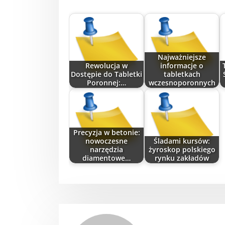
Najważniejsze
Rewolucja w
informacje o
Dostępie do Tabletki
tabletkach
Poronnej:…
wczesnoporonnych
Precyzja w betonie:
nowoczesne
Śladami kursów:
narzędzia
żyroskop polskiego
diamentowe…
rynku zakładów