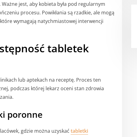
. Ważne jest, aby kobieta była pod regularnym
czeniu procesu. Powikłania są rzadkie, ale mogą
, które wymagają natychmiastowej interwencji
stępność tabletek
inikach lub aptekach na receptę. Proces ten
ej, podczas której lekarz oceni stan zdrowia
zania.
tki poronne
h placówek, gdzie można uzyskać
tabletki