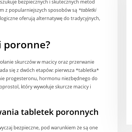
poszukuje bezpiecznych i skutecznych metod
ym z popularniejszych sposobów są
*tabletki
ogiczne oferują alternatywę do tradycyjnych,
.
ki poronne?
ołanie skurczów w macicy oraz przerwanie
łada się z dwóch etapów: pierwsza *tabletka*
łanie progesteronu, hormonu niezbędnego do
oprostol, który wywołuje skurcze macicy i
ania tabletek poronnych
wyczaj bezpieczne, pod warunkiem że są one