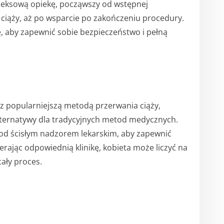
mpleksową opiekę, począwszy od wstępnej
a ciąży, aż po wsparcie po zakończeniu procedury.
, aby zapewnić sobie bezpieczeństwo i pełną
z popularniejszą metodą przerwania ciąży,
alternatywy dla tradycyjnych metod medycznych.
pod ścisłym nadzorem lekarskim, aby zapewnić
erając odpowiednią klinikę, kobieta może liczyć na
cały proces.