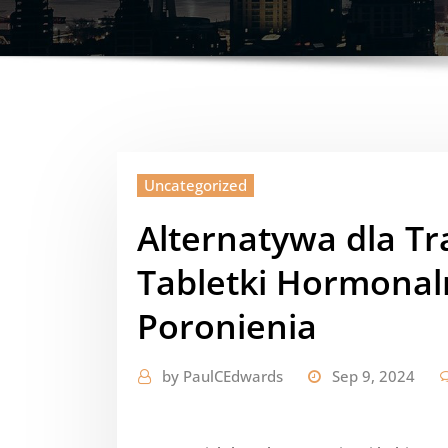
Uncategorized
Alternatywa dla T
Tabletki Hormonal
Poronienia
by
PaulCEdwards
Sep 9, 2024