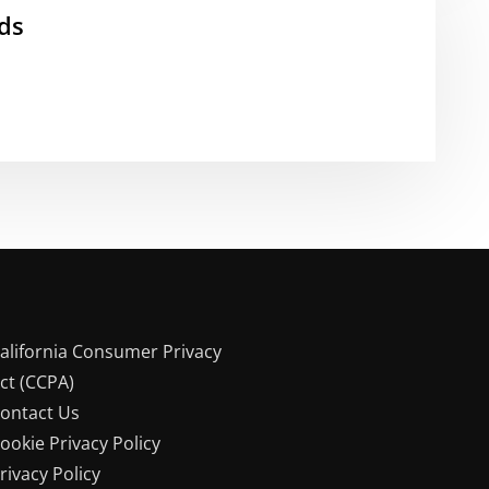
ds
alifornia Consumer Privacy
ct (CCPA)
ontact Us
ookie Privacy Policy
rivacy Policy