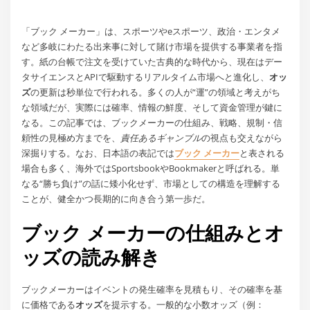
「ブック メーカー」は、スポーツやeスポーツ、政治・エンタメ
など多岐にわたる出来事に対して賭け市場を提供する事業者を指
す。紙の台帳で注文を受けていた古典的な時代から、現在はデー
タサイエンスとAPIで駆動するリアルタイム市場へと進化し、
オッ
ズ
の更新は秒単位で行われる。多くの人が“運”の領域と考えがち
な領域だが、実際には確率、情報の鮮度、そして資金管理が鍵に
なる。この記事では、ブックメーカーの仕組み、戦略、規制・信
頼性の見極め方までを、
責任あるギャンブル
の視点も交えながら
深掘りする。なお、日本語の表記では
ブック メーカー
と表される
場合も多く、海外ではSportsbookやBookmakerと呼ばれる。単
なる“勝ち負け”の話に矮小化せず、市場としての構造を理解する
ことが、健全かつ長期的に向き合う第一歩だ。
ブック メーカーの仕組みとオ
ッズの読み解き
ブックメーカーはイベントの発生確率を見積もり、その確率を基
に価格である
オッズ
を提示する。一般的な小数オッズ（例：