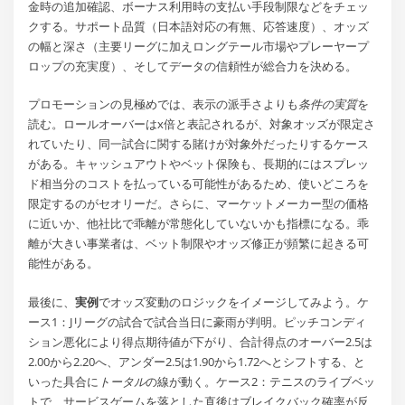
金時の追加確認、ボーナス利用時の支払い手段制限などをチェッ
クする。サポート品質（日本語対応の有無、応答速度）、オッズ
の幅と深さ（主要リーグに加えロングテール市場やプレーヤープ
ロップの充実度）、そしてデータの信頼性が総合力を決める。
プロモーションの見極めでは、表示の派手さよりも
条件の実質
を
読む。ロールオーバーはx倍と表記されるが、対象オッズが限定さ
れていたり、同一試合に関する賭けが対象外だったりするケース
がある。キャッシュアウトやベット保険も、長期的にはスプレッ
ド相当分のコストを払っている可能性があるため、使いどころを
限定するのがセオリーだ。さらに、マーケットメーカー型の価格
に近いか、他社比で乖離が常態化していないかも指標になる。乖
離が大きい事業者は、ベット制限やオッズ修正が頻繁に起きる可
能性がある。
最後に、
実例
でオッズ変動のロジックをイメージしてみよう。ケ
ース1：Jリーグの試合で試合当日に豪雨が判明。ピッチコンディ
ション悪化により得点期待値が下がり、合計得点のオーバー2.5は
2.00から2.20へ、アンダー2.5は1.90から1.72へとシフトする、と
いった具合に
トータル
の線が動く。ケース2：テニスのライブベッ
トで、サービスゲームを落とした直後はブレイクバック確率が反