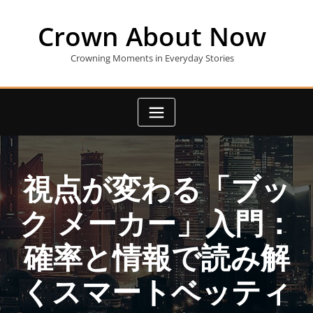
Skip
to
Crown About Now
content
Crowning Moments in Everyday Stories
視点が変わる「ブッ
ク メーカー」入門：
確率と情報で読み解
くスマートベッティ