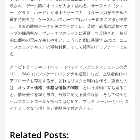
映され、ゲーム間のオッズが大きく跳ねる。サーフェス（クレ
ー、グラス、ハード）や選手のサーブ力・リターン力がモデルの
重要特徴量だ。ケース3：eスポーツではパッチ直後にメタが激変
し、直近の勝率データが役に立ちにくい。英雄・武器の調整やマ
ップの採用率が、プレーオフの
ライン
に遅延して反映され、短期
的に価格の歪みが生じやすい。こうした例に共通するのは、ニュ
ースとコンテキストの即時解釈、そして確率のアップデートであ
る。
アービトラージやレイベット（ベッティングエクスチェンジの売
り）、S&G（シンジケートのシグナル追随）など、上級者向けの
アプローチも存在するが、どれもリスクと制約を伴う。重要なの
は、
オッズ＝価格
、
価格は情報の関数
、という原則に立ち返るこ
と。情報優位を築く努力、分散に耐える資金設計、そして健全な
セルフコントロールが揃ってはじめて、ブック メーカーというダ
イナミックな市場と良い距離感で付き合える。
Related Posts: