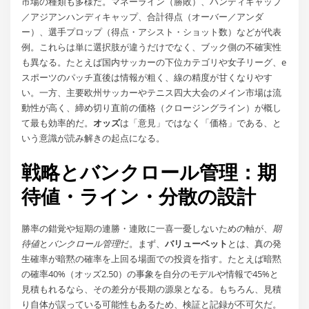
市場の種類も多様だ。マネーライン（勝敗）、ハンディキャップ
／アジアンハンディキャップ、合計得点（オーバー／アンダ
ー）、選手プロップ（得点・アシスト・ショット数）などが代表
例。これらは単に選択肢が違うだけでなく、ブック側の不確実性
も異なる。たとえば国内サッカーの下位カテゴリや女子リーグ、e
スポーツのパッチ直後は情報が粗く、線の精度が甘くなりやす
い。一方、主要欧州サッカーやテニス四大大会のメイン市場は流
動性が高く、締め切り直前の価格（クロージングライン）が概し
て最も効率的だ。
オッズ
は「意見」ではなく「価格」である、と
いう意識が読み解きの起点になる。
戦略とバンクロール管理：期
待値・ライン・分散の設計
勝率の錯覚や短期の連勝・連敗に一喜一憂しないための軸が、
期
待値
と
バンクロール管理
だ。まず、
バリューベット
とは、真の発
生確率が暗黙の確率を上回る場面での投資を指す。たとえば暗黙
の確率40%（オッズ2.50）の事象を自分のモデルや情報で45%と
見積もれるなら、その差分が長期の源泉となる。もちろん、見積
り自体が誤っている可能性もあるため、検証と記録が不可欠だ。