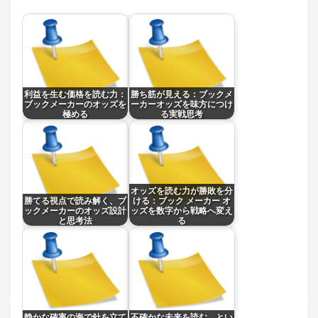
利益を生む価格を読む力：
勝ち筋が見える：ブックメ
ブックメーカーのオッズを
ーカーオッズを味方につけ
極める
る実戦思考
オッズを読む力が勝敗を分
勝てる視点で読み解く、ブ
ける：ブック メーカー オ
ックメーカーのオッズ設計
ッズを数字から戦略へ変え
と思考法
る
静かな確率の海で針を立て
不確かな未来を読む、とい