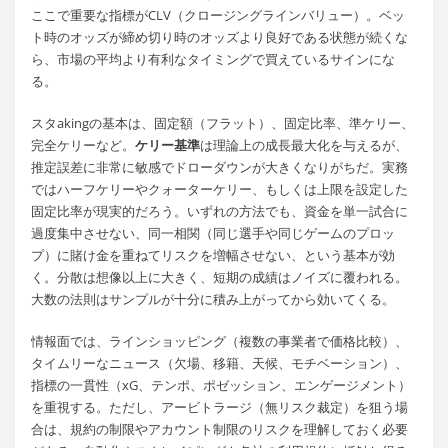
ここで重要な指標がCLV（クロージングラインバリュー）。ベッ
ト時のオッズが締め切り時のオッズより良好である状態が続くな
ら、市場の平均より有利なタイミングで買えているサインにな
る。
スタakingの基本は、固定額（フラット）、固定比率、準ケリー、
完全ケリーなど。
ケリー基準
は理論上の成長最大化を与えるが、
推定誤差に非常に敏感でドローダウンが大きくなりがちだ。実務
ではハーフケリーやクォーターケリー、もしくは上限を設定した
固定比率が現実的だろう。いずれの方法でも、資金を単一試合に
過度集中させない、同一相関（同じ選手や同じゲームのプロッ
プ）に賭け金を重ねてリスクを増幅させない、という基本が効
く。分散は想像以上に大きく、短期の成績はノイズに覆われる。
大数の法則はサンプルが十分に積み上がってから効いてくる。
情報面では、ラインショッピング（複数の事業者で価格比較）、
タイムリーなニュース（欠場、移籍、天候、モチベーション）、
指標の一貫性（xG、テンポ、ポゼッション、エンゲージメント）
を重視する。ただし、アービトラージ（無リスク裁定）を狙う場
合は、規約の制限やアカウント制限のリスクを理解しておく必要