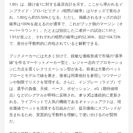
1.80）は、賭け金1に対する返戻合計を示す。ここから導かれる
イ
ンプライド・プロバビリティ
（暗黙の確率）は1/オッズで算出さ
れ、1.80なら約55.56%となる。ただし、掲載されるオッズの合計
確率は100%を超えるのが通常で、これがブック側のマージン（オ
ーバーラウンド）。たとえば拮抗した二者択一の試合に1.91と
1.91が並ぶと、それぞれの暗黙の確率は約52.36%、合計104.72%
で、差分が手数料的に内包されていると解釈できる。
ブックメーカーには大きく分けて、鋭敏な価格形成で市場の“基準
線”を作るマーケットメーカー型と、レジャー志向でプロモーショ
ンに力点を置くレクリエーション型がある。前者は大量のベット
フローとモデルで線を磨き、後者は同業他社を参照しつつマージ
ンや制限でリスクを管理する。さらに、インプレー（ライブ）で
は、選手の負傷、天候、ペース、ポゼッション、xG（期待値得
点）などのシグナルが即時に反映され、
オッズ
は連続的に更新さ
れる。ライブベットで人気の機能である
キャッシュアウト
は、現
在価値でベットを清算する仕組みだが、提示価格にスプレッドが
含まれるため、実質的な手数料を理解して使い分けるのが賢明
だ。