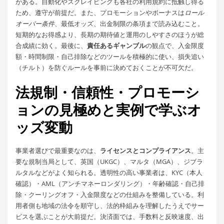
がある。自動化やスクレイピングも各社の利用規約に抵触し得る
ため、遵守が前提だ。また、プロモーションやボーナスは
ロール
オーバー条件
、最低オッズ、出金制限の条項まで読み込むこと。
短期的なお得感より、長期の期待値と運用のしやすさのほうが総
合成績に効く。最後に、
責任あるギャンブル
の観点で、入金限度
額・時間制限・自己排除などのツールを積極的に使い、損失追い
（チルト）を防ぐルールを事前に決めておくことが不可欠だ。
法規制・信頼性・プロモーシ
ョンの見極めと実例で学ぶオ
ッズ変動
事業者選びで最重要なのは、
ライセンスとコンプライアンス
。主
要な規制当局として、英国（UKGC）、マルタ（MGA）、ジブラ
ルタルなどがよく知られる。透明性の高い事業者は、KYC（本人
確認）・AML（アンチマネーロンダリング）・年齢確認・自己排
除・クーリングオフ・入金限度などの仕組みを整備している。利
用者側も地域の法令を順守し、法的枠組みを理解したうえでサー
ビスを選ぶことが大前提だ。決済面では、手数料と反映速度、出