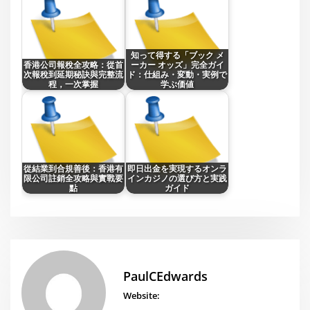
知って得する「ブック メ
香港公司報稅全攻略：從首
ーカー オッズ」完全ガイ
次報稅到延期秘訣與完整流
ド：仕組み・変動・実例で
程，一次掌握
学ぶ価値
從結業到合規善後：香港有
即日出金を実現するオンラ
限公司註銷全攻略與實戰要
インカジノの選び方と実践
點
ガイド
PaulCEdwards
Website: