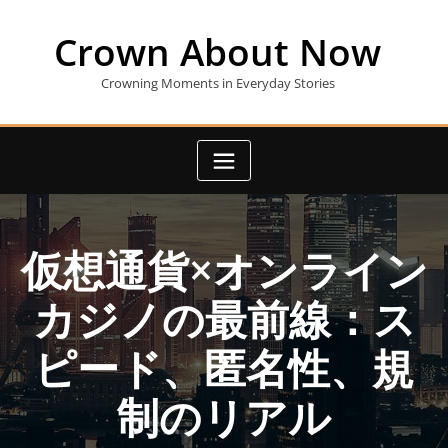
Skip
to
Crown About Now
content
Crowning Moments in Everyday Stories
仮想通貨×オンライン
カジノの最前線：ス
ピード、匿名性、規
制のリアル