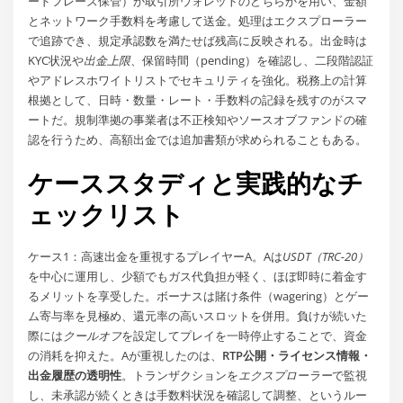
ードフレーズ保管）か取引所ウォレットのどちらかを用い、金額
とネットワーク手数料を考慮して送金。処理はエクスプローラー
で追跡でき、規定承認数を満たせば残高に反映される。出金時は
KYC状況や
出金上限
、保留時間（pending）を確認し、二段階認証
やアドレスホワイトリストでセキュリティを強化。税務上の計算
根拠として、日時・数量・レート・手数料の記録を残すのがスマ
ートだ。規制準拠の事業者は不正検知やソースオブファンドの確
認を行うため、高額出金では追加書類が求められることもある。
ケーススタディと実践的なチ
ェックリスト
ケース1：高速出金を重視するプレイヤーA。Aは
USDT（TRC-20）
を中心に運用し、少額でもガス代負担が軽く、ほぼ即時に着金す
るメリットを享受した。ボーナスは賭け条件（wagering）とゲー
ム寄与率を見極め、還元率の高いスロットを併用。負けが続いた
際には
クールオフ
を設定してプレイを一時停止することで、資金
の消耗を抑えた。Aが重視したのは、
RTP公開・ライセンス情報・
出金履歴の透明性
。トランザクションを
エクスプローラー
で監視
し、未承認が続くときは手数料状況を確認して調整、というルー