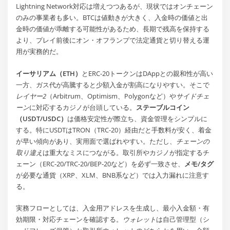
Lightning Network対応は増えつつあるが、現状ではオンチェーン
のみの事業者も多い。BTCは値動きが大きく、入金時の価値と出
金時の価値が乖離する可能性があるため、長期で残高を保持する
より、プレイ前後にオン・オフランプで法定通貨と切り替える運
用が実務的だ。
イーサリアム（ETH）
とERC-20トークンはDAppとの親和性が高い
一方、ガス代が高騰すると少額入金が割高になりやすい。そこで
レイヤー2
（Arbitrum、Optimism、Polygonなど）や
サイドチェ
ーン
に対応するカジノが台頭している。
ステーブルコイン
（USDT/USDC）
は価格安定性が際立ち、資金管理をシンプルに
する。特にUSDTはTRON（TRC-20）経由だと手数料が安く、着金
が早い傾向があり、実用面で選ばれやすい。ただし、
チェーンの
取り違え
は重大なミスにつながる。取引所やカジノが指定するチ
ェーン（ERC-20/TRC-20/BEP-20など）を必ず一致させ、
メモ/タグ
が必要な通貨（XRP、XLM、BNB系など）では入力漏れに注意す
る。
実務フローとしては、入金用アドレスを生成し、最小入金額・有
効期限・対応チェーンを確認する。
ウォレット
は自己管理型（シ