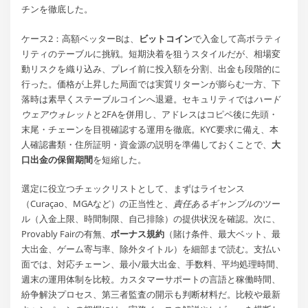
チンを徹底した。
ケース2：高額ベッターBは、
ビットコイン
で入金して高ボラティ
リティのテーブルに挑戦。短期決着を狙うスタイルだが、相場変
動リスクを織り込み、プレイ前に投入額を分割、出金も段階的に
行った。価格が上昇した局面では実質リターンが膨らむ一方、下
落時は素早くステーブルコインへ退避。セキュリティでは
ハード
ウェアウォレット
と2FAを併用し、アドレスはコピペ後に先頭・
末尾・チェーンを目視確認する運用を徹底。KYC要求に備え、本
人確認書類・住所証明・資金源の説明を準備しておくことで、
大
口出金の保留期間
を短縮した。
選定に役立つチェックリストとして、まずはライセンス
（Curaçao、MGAなど）の正当性と、
責任あるギャンブル
のツー
ル（入金上限、時間制限、自己排除）の提供状況を確認。次に、
Provably Fairの有無、
ボーナス規約
（賭け条件、最大ベット、最
大出金、ゲーム寄与率、除外タイトル）を細部まで読む。支払い
面では、対応チェーン、最小/最大出金、手数料、平均処理時間、
週末の運用体制を比較。カスタマーサポートの言語と稼働時間、
紛争解決プロセス、第三者監査の開示も判断材料だ。比較や最新