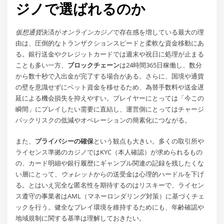
ジノで選ばれるのか
仮想通貨
決済が
オンラインカジノ
で存在感を増している最大の理
由は、圧倒的なトランザクションスピードと柔軟な資金移動にあ
る。銀行送金やクレジットカードでは週末や祝日に処理が止まる
ことも多い一方、
ブロックチェーン
は24時間365日稼働し、数分
から数十秒で入出金が完了する場合がある。さらに、国境や通貨
の壁を意識せずにベット資金を移せるため、為替手数料や送金遅
延による機会損失を抑えやすい。プレイヤーにとっては「今この
瞬間」にプレイしたい需要に直結し、運営側にとってはチャージ
バックリスクの低減やオペレーションの簡素化につながる。
また、
プライバシーの確保
という観点も大きい。多くの取引所や
ライセンス準拠のカジノではKYC（本人確認）が求められるもの
の、カード明細や銀行履歴にギャンブル関連の記録を残したくな
い層にとって、
ウォレット
からの送受金は心理的ハードルを下げ
る。とはいえ完全な匿名性を期待するのはリスキーで、ライセン
ス遵守の事業者はAML（マネーロンダリング対策）に基づくチェ
ックを行う。健全なプレイ環境を維持するためにも、年齢確認や
地域規制に関する基準は理解しておきたい。