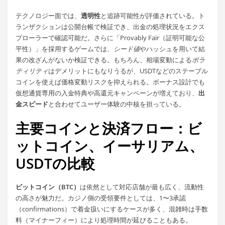
テクノロジー面では、
透明性
と追跡可能性が評価されている。ト
ランザクションは公開台帳で検証でき、出金の処理状況をエクス
プローラーで確認可能だ。さらに「Provably Fair（証明可能な公
平性）」を採用するゲームでは、
シード値
やハッシュを用いて結
果の改ざんがないか検証できる。もちろん、相場変動による
ボラ
ティリティ
はデメリットにもなりうるが、USDTなどのステーブル
コインを使えば価格変動リスクを抑えられる。ボーナス設計でも
仮想通貨専用の入金特典や高還元キャンペーンが増えており、
出
金スピード
と合わせてユーザー体験の中核を担っている。
主要コインと決済フロー：ビ
ットコイン、イーサリアム、
USDTの比較
ビットコイン（BTC）
は依然として対応店舗が最も広く、流動性
の高さが魅力だ。カジノ側の受領要件としては、1〜3承認
（confirmations）で着金扱いにするケースが多く、混雑時は手数
料（マイナーフィー）により処理時間が延びることもある。