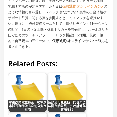
キャンペーンの把握には、実務ベースの解説やレビューを横断し
て精査するのが効率的で、たとえば
仮想通貨 オンラインカジノ
の
ような情報に目を通し、スペック表だけでなく実際の出金体験や
サポート品質に関する声を参照すると、ミスマッチを避けやす
い。最後に、
自己管理ルール
として、損切りライン・1セッション
の時間・1日の入金上限・休止トリガーを数値化し、ルール違反を
防ぐためのツール（アラート、ロック機能）を活用。技術・規
約・自己規律の三位一体で、
仮想通貨×オンラインカジノ
の強みを
最大化できる。
Related Posts:
掌握娛樂城體驗金：從零成
解鎖父母免稅額：同住與全
本試玩到穩健出金的全方位
年同住的差異、扣稅計算與
指南
實務攻略