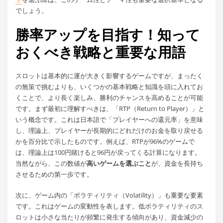
でしょう。
勝率アップを目指す！知って
おくべき戦略と重要な用語
スロットは基本的に運が大きく影響するゲームですが、まったく
の無策で挑むよりも、いくつかの基本戦略と知識を頭に入れてお
くことで、より長く楽しみ、勝利のチャンスを高めることが可能
です。まず最初に理解すべきは、「RTP（Return to Player）」と
いう概念です。これは日本語で「プレイヤーへの還元率」を意味
し、理論上、プレイヤーが長期的にどれだけのお金を取り戻せる
かを百分比で示したものです。例えば、RTPが96%のゲームで
は、理論上は100円賭けると96円が戻ってくる計算になります。
当然ながら、この数値が
高いゲームを選ぶこと
が、資金を長持ち
させるための第一歩です。
次に、ゲーム内の「ボラティリティ（Volatility）」も重要な要素
です。これはゲームの変動性を表します。低ボラティリティのス
ロットは小さな当たりが頻繁に発生する傾向があり、資金減少の