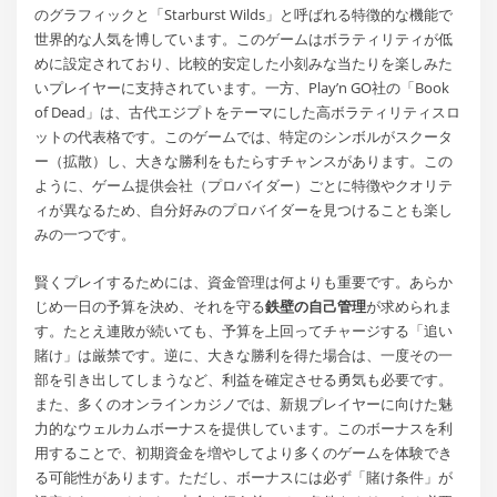
のグラフィックと「Starburst Wilds」と呼ばれる特徴的な機能で
世界的な人気を博しています。このゲームはボラティリティが低
めに設定されており、比較的安定した小刻みな当たりを楽しみた
いプレイヤーに支持されています。一方、Play’n GO社の「Book
of Dead」は、古代エジプトをテーマにした高ボラティリティスロ
ットの代表格です。このゲームでは、特定のシンボルがスクータ
ー（拡散）し、大きな勝利をもたらすチャンスがあります。この
ように、ゲーム提供会社（プロバイダー）ごとに特徴やクオリテ
ィが異なるため、自分好みのプロバイダーを見つけることも楽し
みの一つです。
賢くプレイするためには、資金管理は何よりも重要です。あらか
じめ一日の予算を決め、それを守る
鉄壁の自己管理
が求められま
す。たとえ連敗が続いても、予算を上回ってチャージする「追い
賭け」は厳禁です。逆に、大きな勝利を得た場合は、一度その一
部を引き出してしまうなど、利益を確定させる勇気も必要です。
また、多くのオンラインカジノでは、新規プレイヤーに向けた魅
力的なウェルカムボーナスを提供しています。このボーナスを利
用することで、初期資金を増やしてより多くのゲームを体験でき
る可能性があります。ただし、ボーナスには必ず「賭け条件」が