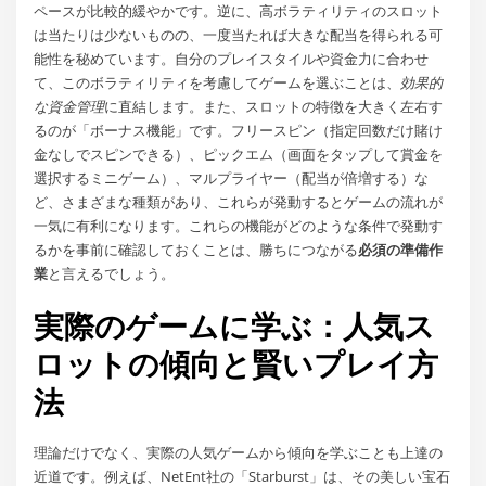
ペースが比較的緩やかです。逆に、高ボラティリティのスロット
は当たりは少ないものの、一度当たれば大きな配当を得られる可
能性を秘めています。自分のプレイスタイルや資金力に合わせ
て、このボラティリティを考慮してゲームを選ぶことは、
効果的
な資金管理
に直結します。また、スロットの特徴を大きく左右す
るのが「ボーナス機能」です。フリースピン（指定回数だけ賭け
金なしでスピンできる）、ピックエム（画面をタップして賞金を
選択するミニゲーム）、マルプライヤー（配当が倍増する）な
ど、さまざまな種類があり、これらが発動するとゲームの流れが
一気に有利になります。これらの機能がどのような条件で発動す
るかを事前に確認しておくことは、勝ちにつながる
必須の準備作
業
と言えるでしょう。
実際のゲームに学ぶ：人気ス
ロットの傾向と賢いプレイ方
法
理論だけでなく、実際の人気ゲームから傾向を学ぶことも上達の
近道です。例えば、NetEnt社の「Starburst」は、その美しい宝石