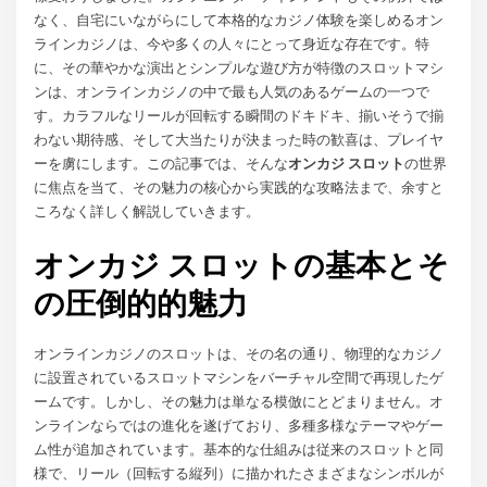
なく、自宅にいながらにして本格的なカジノ体験を楽しめるオン
ラインカジノは、今や多くの人々にとって身近な存在です。特
に、その華やかな演出とシンプルな遊び方が特徴のスロットマシ
ンは、オンラインカジノの中で最も人気のあるゲームの一つで
す。カラフルなリールが回転する瞬間のドキドキ、揃いそうで揃
わない期待感、そして大当たりが決まった時の歓喜は、プレイヤ
ーを虜にします。この記事では、そんな
オンカジ スロット
の世界
に焦点を当て、その魅力の核心から実践的な攻略法まで、余すと
ころなく詳しく解説していきます。
オンカジ スロットの基本とそ
の圧倒的的魅力
オンラインカジノのスロットは、その名の通り、物理的なカジノ
に設置されているスロットマシンをバーチャル空間で再現したゲ
ームです。しかし、その魅力は単なる模倣にとどまりません。オ
ンラインならではの進化を遂げており、多種多様なテーマやゲー
ム性が追加されています。基本的な仕組みは従来のスロットと同
様で、リール（回転する縦列）に描かれたさまざまなシンボルが