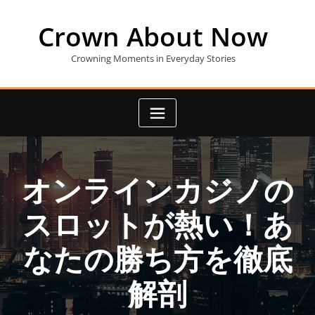
Skip
to
Crown About Now
content
Crowning Moments in Everyday Stories
オンラインカジノの
スロットが熱い！あ
なたの勝ち方を徹底
解剖