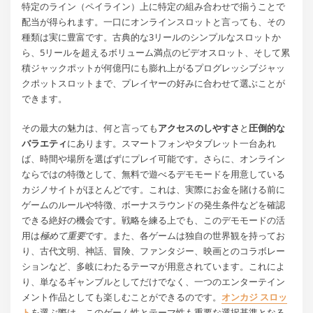
特定のライン（ペイライン）上に特定の組み合わせで揃うことで
配当が得られます。一口にオンラインスロットと言っても、その
種類は実に豊富です。古典的な3リールのシンプルなスロットか
ら、5リールを超えるボリューム満点のビデオスロット、そして累
積ジャックポットが何億円にも膨れ上がるプログレッシブジャッ
クポットスロットまで、プレイヤーの好みに合わせて選ぶことが
できます。
その最大の魅力は、何と言っても
アクセスのしやすさ
と
圧倒的な
バラエティ
にあります。スマートフォンやタブレット一台あれ
ば、時間や場所を選ばずにプレイ可能です。さらに、オンライン
ならではの特徴として、無料で遊べるデモモードを用意している
カジノサイトがほとんどです。これは、実際にお金を賭ける前に
ゲームのルールや特徴、ボーナスラウンドの発生条件などを確認
できる絶好の機会です。戦略を練る上でも、このデモモードの活
用は
極めて重要
です。また、各ゲームは独自の世界観を持ってお
り、古代文明、神話、冒険、ファンタジー、映画とのコラボレー
ションなど、多岐にわたるテーマが用意されています。これによ
り、単なるギャンブルとしてだけでなく、一つのエンターテイン
メント作品としても楽しむことができるのです。
オンカジ スロッ
ト
を選ぶ際は、このゲーム性とテーマ性も重要な選択基準となる