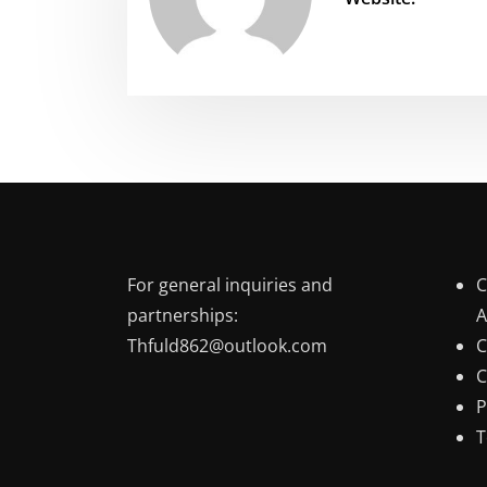
For general inquiries and
C
partnerships:
A
Thfuld862@outlook.com
C
C
P
T