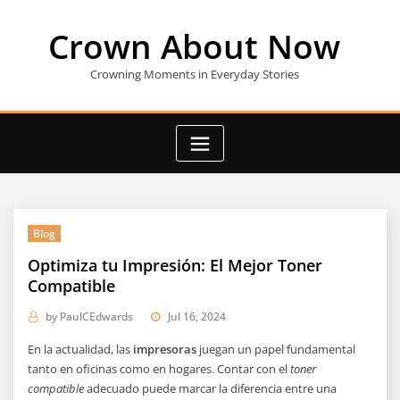
Skip
to
Crown About Now
content
Crowning Moments in Everyday Stories
Blog
Optimiza tu Impresión: El Mejor Toner
Compatible
by
PaulCEdwards
Jul 16, 2024
En la actualidad, las
impresoras
juegan un papel fundamental
tanto en oficinas como en hogares. Contar con el
toner
compatible
adecuado puede marcar la diferencia entre una