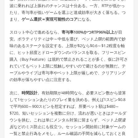
波に乗れれば上振れのチャンスは十分ある。一方、RTPが低かっ
たり、寄与率が低いゲームを選ぶと達成効率が大きく落ちる。つ
まり、
ゲーム選択＝実現可能性のコア
になる。
スロット中心で進めるなら、
寄与率100%かつRTP96%以上
が目
安。ボラティリティは中～中低を選び、
ベット上限
の範囲内で妙
味のあるステークを設定する。上限が$2なら$0.6～$1.2程度を軸
に、ヒット頻度とドローダウンのバランスを取る。フリースピン
購入（Buy Feature）は規約で禁止されることが多く、仮に許可さ
れていてもベット上限に抵触しやすいので避けるのが無難だ。テ
ーブルやライブは寄与率やベット上限が厳しめで、クリアリング
の効率が落ちやすい点に注意する。
次に、
時間設計
。有効期限が48時間なら、必要スピン数から逆算
して1セッションあたりのプレイ量を決める。例えば1スピン$0.8
で平均600～900スピンを想定すれば、所要ベット額は$480～
$720。短いセッションを複数に分け、流れが悪いときはクールダ
ウンを挟む。これは単にメンタル対策に留まらず、
ベット上限違
反
などのミス防止にも役立つ。セッション開始前に対象ゲームの
一覧と禁止行為をメモし、ルール確認の手間を減らしておくと良