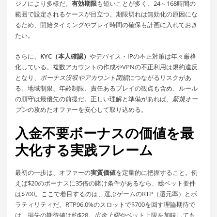
ジノにより多様だ。
有効期限
も短いことが多く、24～168時間の
範囲で設定されるケースが目立つ。期限切れは無効化の原因にな
るため、開始タイミングやプレイ時間の確保も計画に入れておき
たい。
さらに、
KYC（本人確認）
やデバイス・IPの不正対策は年々厳格
化している。複数アカウントの作成やVPNの不正利用は規約違反
となり、
ボーナス没収やアカウント閉鎖
につながるリスクがあ
る。地域制限、年齢制限、責任あるプレイの観点も含め、ルール
の順守は最優先の前提だ。正しい理解と準備があれば、
新規オー
プン
の攻めたオファーを安心して取り込める。
入金不要ボーナス
の価値を最
大化する実践フレーム
最初の一歩は、オファーの
実質価値
を定量的に把握すること。例
えば$20のボーナスに35倍の賭け条件があるなら、総ベット要件
は$700。ここで着目するのは、選ぶゲームのRTP（還元率）とボ
ラティリティだ。RTP96.0%のスロットで$700を回す理論期待で
は、損失の期待値は約$28。
出金上限
やベット上限を加味しても、