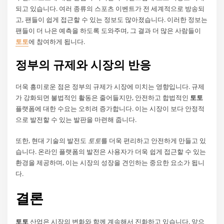
되고 있습니다. 여러 종류의 스포츠 이벤트가 전 세계적으로 방송되
고, 팬들이 쉽게 접근할 수 있는 정보도 많아졌습니다. 이러한 정보는
팬들이 더 나은 예측을 하도록 도와주며, 그 결과 더 많은 사람들이
토토
에 참여하게 됩니다.
정부의 규제와 시장의 반응
더욱 흥미로운 점은 정부의 규제가 시장에 미치는 영향입니다. 규제
가 강화되면 불법적인 활동은 줄어들지만, 안전하고 합법적인
토토
플랫폼에 대한 수요는 오히려 증가합니다. 이는 시장이 보다 안정적
으로 발전할 수 있는 발판을 마련해 줍니다.
또한, 현대 기술의 발전도
토토
를 더욱 편리하고 안전하게 만들고 있
습니다. 온라인 플랫폼의 발전은 사용자가 더욱 쉽게 접근할 수 있는
환경을 제공하며, 이는 시장의 성장을 견인하는 중요한 요소가 됩니
다.
결론
토토
산업은 시장의 변화와 함께 계속해서 진화하고 있습니다. 앞으