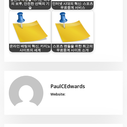
의 보루, 안전한 선택의 기
인터넷 시대의 혁신: 스포츠
술
무료중계 서비스
온라인 배팅의 혁신, 카지노
스포츠 팬들을 위한 최고의
사이트의 세계
무료중계 사이트 소개
PaulCEdwards
Website: