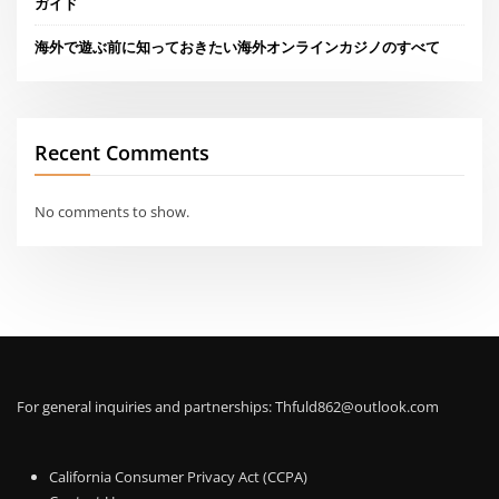
ガイド
海外で遊ぶ前に知っておきたい海外オンラインカジノのすべて
Recent Comments
No comments to show.
For general inquiries and partnerships:
Thfuld862@outlook.com
California Consumer Privacy Act (CCPA)