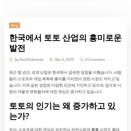
Blog
한국에서 토토 산업의 흥미로운
발전
by
PaulCEdwards
Apr 5, 2025
0 Comment
최근 몇 년간,
토토
산업은 한국에서 급속한 성장을 이뤘습니다. 사람
들이 스포츠와 게임 예측에 흥미를 가지면서 관련 시장도 커지고 있
습니다. 이와 같은 성장은 다양한 요인에 기인하고 있으며, 앞으로 시
장이 어떻게 변화할지에 대한 관심도 증가하고 있습니다.
토토의 인기는 왜 증가하고 있
는가?
우선, 스포츠에 대한 관심이 커지면서 자연스럽게
토토
시장도 확대