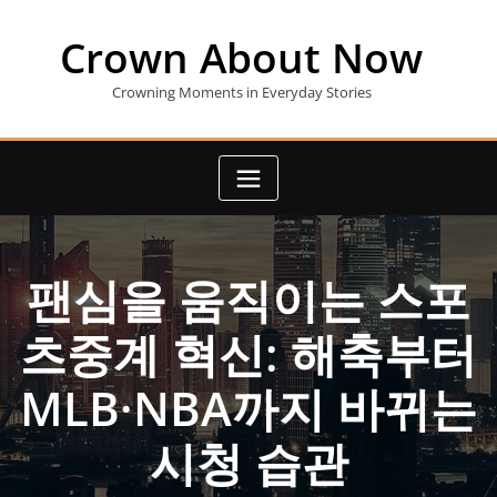
Skip
to
Crown About Now
content
Crowning Moments in Everyday Stories
팬심을 움직이는 스포
츠중계 혁신: 해축부터
MLB·NBA까지 바뀌는
시청 습관