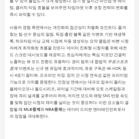
를 수 있어 몰입도가 크게 향상된다. 경기 중 실시간 라인업 넷 레이
팅, 클러치 타임 효율을 보여주면 타임아웃 이후 코칭 전략의 변화를
즉시 파악할 수 있다.
사용자 경험 측면에서는 개인화와 접근성이 차별화 포인트다. 즐겨
찾는 팀·선수 중심의 알림, 득점·홈런·블록 같은 이벤트 기반 재생목
록, 하프타임·이닝 교체 시점에 자동 생성되는 요약 클립은 바쁜 시청
자에게 최적화된 흐름을 만든다. 데이터 친화형 시청자를 위해 세컨
드 스크린 대시보드를 제공하고, 초심자에게는 핵심 지표만 간결히
노출하는 뷰 모드 전환도 유용하다. 권리 범위 내 합법적
무료스포츠
중계
이벤트는 신규 팬 유입에 효과적이며, 유료 구독은 4K HDR, 동
시 4경기 멀티뷰, 오프라인 저장, 장치 간 시청 연속성 같은 프리미엄
기능으로 가치를 증명한다. 안정성 면에서는 대규모 접속이 몰리는
플레이오프나 월드시리즈, 파이널 기간에 대비해 오토 스케일링과
장애 격리 설계를 갖추어야 하며, 저지연 모드와 채팅·SNS 반응 속도
를 맞춰 집단 시청의 재미를 살리는 것이 중요하다. 이런 요소들이 결
합될 때
MLB중계
와
NBA중계
는 데이터 드리븐 엔터테인먼트로서
의 장점을 극대화한다.