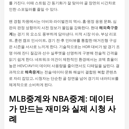
를 가진다. 이때 스트림 간 동기화가 잘 맞아야 골 장면의 시간차로
인한 스포일러를 줄일 수 있다.
팬 경험 차원에서는 더비와 라이벌전의 역사, 홈·원정 응원 문화, 심
판의 판정 성향까지 사전 정보가 몰입을 강화한다. 현대
해외축구중
계
는 경기 외 요소도 풍부하게 담아낸다. 이적 시장 이슈, 부상 리포
트, 훈련 캠프 인사이트, 경기 전·후 인터뷰를 통합한 매거진형 구성
은 시즌을 서사로 느끼게 한다. 기술적으로는 HDR 대비가 밤 경기 조
명 아래 잔디 질감과 선수 실루엣을 선명하게 구분해 전술적 간격을
읽기 쉽게 한다. 네트워크 여건이 제한적인 환경에서는 코덱 효율이
높은 HEVC/AV1이 데이터 사용량을 줄이면서도 디테일을 살린다. 결
과적으로
해축중계
는 전술·데이터·문화 해설이 결합된 복합 콘텐츠
로 자리 잡았고, 시청자는 단순한 골 장면을 넘어 경기의 내러티브를
체계적으로 소비하게 된다.
MLB중계와 NBA중계: 데이터
가 만드는 재미와 실제 시청 사
례