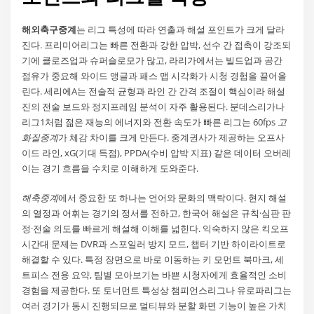
해외축구중계
는 리그 특성에 따라 연출과 해설 포인트가 크게 달라
진다. 프리미어리그는 빠른 전환과 강한 압박, 선수 간 접촉이 강조되
기에 클로즈업과 슈퍼슬로모가 많고, 라리가에서는 빌드업과 공간
점유가 중요해 와이드 앵글과 패스 맵 시각화가 시청 경험을 끌어올
린다. 세리에A는 전술적 균형과 라인 간 간격 조절이 핵심이라 해설
진의 전술 보드와 정지프레임 분석이 자주 활용된다. 분데스리가나
리그1처럼 젊은 재능의 에너지와 전환 속도가 빠른 리그는 60fps
고
화질중계
가 체감 차이를 크게 만든다. 중계권사가 제공하는 오프사
이드 라인, xG(기대 득점), PPDA(수비 압박 지표) 같은 데이터 오버레
이는 경기 흐름을 수치로 이해하게 도와준다.
해축중계
에서 중요한 또 하나는 언어와 문화의 맥락이다. 현지 해설
의 열정과 어휘는 경기의 정서를 전하고, 한국어 해설은 규칙·심판 판
정·전술 의도를 빠르게 해설해 이해를 넓힌다. 익숙하지 않은 킥오프
시간대 문제는 DVR과 스포일러 방지 모드, 챕터 기반 하이라이트로
해결할 수 있다. 특정 장면으로 바로 이동하는 키 모먼트 북마크, 세
트피스 전용 요약, 팀별 모아보기는 바쁜 시청자에게 효율적인 소비
경험을 제공한다. 또 토너먼트 특성상 챔피언스리그나 유로파리그는
여러 경기가 동시 진행되므로 멀티뷰와 분할 화면 기능이 높은 가치