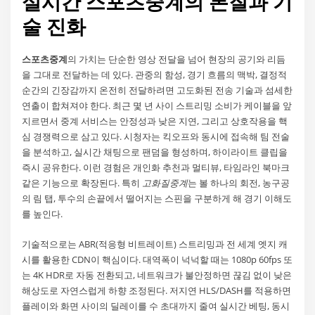
실시간 스포츠중계의 본질과 기
술 진화
스포츠중계
의 가치는 단순한 영상 전달을 넘어 현장의 공기와 리듬
을 그대로 전달하는 데 있다. 관중의 함성, 경기 흐름의 맥박, 결정적
순간의 긴장감까지 온전히 전달하려면 고도화된 전송 기술과 섬세한
연출이 합쳐져야 한다. 최근 몇 년 사이 스트리밍 소비가 케이블을 앞
지르면서 중계 서비스는 안정성과 낮은 지연, 그리고 상호작용을 핵
심 경쟁력으로 삼고 있다. 시청자는 킥오프와 동시에 접속해 팀 전술
을 분석하고, 실시간 채팅으로 팬덤을 형성하며, 하이라이트 클립을
즉시 공유한다. 이런 경험은 개인화 추천과 멀티뷰, 타임라인 북마크
같은 기능으로 확장된다. 특히
고화질중계
는 볼 하나의 회전, 농구공
의 림 탭, 투수의 손끝에서 떨어지는 스핀을 구분하게 해 경기 이해도
를 높인다.
기술적으로는 ABR(적응형 비트레이트) 스트리밍과 전 세계 엣지 캐
시를 활용한 CDN이 핵심이다. 대역폭이 넉넉할 때는 1080p 60fps 또
는 4K HDR로 자동 전환되고, 네트워크가 불안정하면 끊김 없이 낮은
해상도로 자연스럽게 하향 조정된다. 저지연 HLS/DASH를 적용하면
플레이와 화면 사이의 딜레이를 수 초대까지 줄여 실시간 베팅, 동시