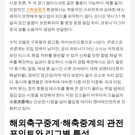
시청 토론, 두 개 경기 멀티스크린 같은 활용이 가능하다. 예를 들어,
안정적인
고화질중계
환경에서는 역동적인 스프린트와 섬세한 패스
궤적이 또렷해져 빌드업의 의도를 파악하기 쉽다. 오디오 역시 5.1 채
널과 공간 음향이 보편화되며 홈·원정 응원 음압 차이, 코트나 더그아
웃의 생활 소음까지 생생히 전달한다.
수익 모델은 구독형과 광고형, 하이브리드형으로 나뉜다.
무료스포
츠중계
는 진입 장벽이 낮지만, 공식 파트너가 아닌 소스는 저작권과
보안 리스크, 화질 저하를 동반할 수 있어 신뢰할 만한 합법 채널 여
부를 확인하는 습관이 중요하다. 사용자 경험 측면에서는 경기 캘린
더 동기화, 알림, 재생 중 실시간 스탯 오버레이, 대체 코멘터리(현지·
해설자별), 장애인 접근성(자막·색각 보정)이 필수 요소로 자리 잡았
다. 동시에 플랫폼은 과부하에 대비한 다중 리전 이중화, 피크 타임
부하 분산, 장치 호환성 테스트를 통해 큰 경기가 몰리는 주말 밤에도
끊김 없는 시청을 보장해야 한다. 이런 요소들이 어우러져 오늘날의
스포츠중계
는 단순한 시청을 넘어 몰입형 데이터 엔터테인먼트로 진
화하고 있다.
해외축구중계·해축중계의 관전
포인트와 리그별 특성