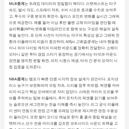
MLB중계
는 트래킹 데이터의 정밀함이 백미다. 스탯캐스트는 타구
속도, 발사 각도, 스프레이 차트, 수비 시프트 효과를 수치로 보여주
고, 투수의 구종 분포와 회전수, 릴리스 포인트 변화를 실시간 그래픽
으로 제공한다. 예를 들어 이닝 후반 불펜 교체 타이밍을 판단할 때
승리확률(WPA) 변화를 타임라인으로 함께 보는 구성은 해설의 설득
력을 높인다. 초 단위 사건이 이어지는 야구의 특성상 광고·그래픽 전
환과 리플레이의 리듬이 중요하며, 60fps
고화질중계
는 내야 핸들링
이나 외야 다이빙 캐치의 미세한 바운드를 정확히 전달한다. 쇼헤이
오타니 같은 투타 겸업 스타가 등장하는 경기에서는 타석과 마운드
장면을 병치한 분할 화면, 피치 시퀀스 재생, 타석 간 분석 요약이 시
청 집중을 도와준다.
NBA중계
는 템포가 빠른 만큼 시각적 정보 설계가 관건이다. 포지션
리스 농구가 보편화되며 슈팅 차트, 드리블 침투 히트맵, 픽앤롤 커버
리지 비교가 핵심 오버레이로 자리 잡았다. 스테판 커리의 오프볼 무
브를 추적하는 탑뷰 리플레이, 루카 돈치치의 픽앤롤 읽기를 보여주
는 슬로모션 세그먼트는 전술 이해를 즉시 높인다. 리그 공식 리플레
이 센터 연동으로 판정 근거를 프레임 단위로 제시하면 판정 수용성
이 올라간다. 또한 멀티 오디오 채널로 현지 홈 콜과 중립 해설을 선
택하거나, 선수 전용 마이크를 강조한 코트사이드 사운드 트랙을 고