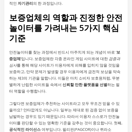
적인
자기관리
의 한 과정입니다.
보증업체의 역할과 진정한 안전
놀이터를 가려내는 5가지 핵심
기준
안전놀이터를 찾는 과정에서 반드시 마주치게 되는 개념이 바로 ‘
보
증업체
‘입니다. 보증업체란 각종 온라인 게임 사이트에 대한
검증과
심사
를 통해 해당 사이트가 이용자에게 피해를 입히지 않을 것임을
보증하고, 만약 문제가 발생할 경우 이용자에게 금전적 보상을 약속
하는 제3의 기관을 말합니다. 이들은 마치 소비자 보호원처럼, 무분
별하게 난립한 사이트들 속에서
신뢰할 만한 플랫폼을 선별
하는 필
터 역할을 수행합니다.
그렇다면 보증업체가 추천하는 사이트라고 모두 무조건 믿을 수 있
을까요? 안타깝게도 아닙니다. 일부는 제대로 된 검증 없이 보증을
남발하는 경우도 있기 때문입니다. 따라서 이용자 스스로가 안전놀
이터를 판단할 수 있는 명확한 기준을 갖추는 것이 중요합니다. 첫째,
공식적인 라이선스
여부입니다. 필리핀(PAGCOR)이나 퀴라소