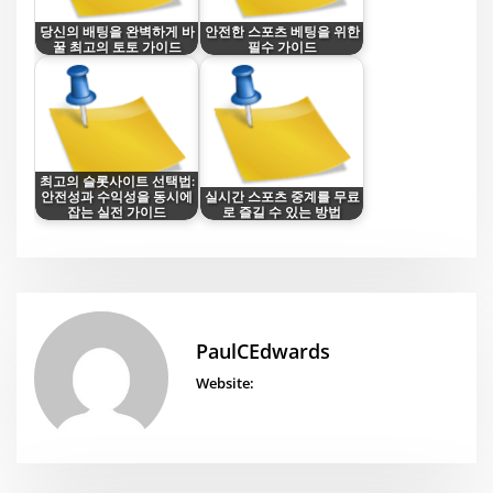
당신의 배팅을 완벽하게 바
안전한 스포츠 베팅을 위한
꿀 최고의 토토 가이드
필수 가이드
최고의 슬롯사이트 선택법:
안전성과 수익성을 동시에
실시간 스포츠 중계를 무료
잡는 실전 가이드
로 즐길 수 있는 방법
PaulCEdwards
Website: