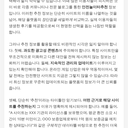
택해야 할지 막막할 수 있습니다. 이때 많은 이용자들이 의지하는 것
이 바로 각종 커뮤니티나 전문 블로그를 통한
안전놀이터추천
정보
입니다. 이러한 추천 정보는 단순히 사이트의 이름을 나열하는 것을
넘어, 해당 플랫폼의
장단점을 세밀하게 비교
하고, 실제 이용자들의
생생한 후기를 제공함으로써 더 현명한 선택을 돕는 나침반 역할을
합니다.
그러나 추천 정보를 활용할 때도 비판적인 시각은 잃지 말아야 합니
다. 첫째,
과도한 광고성 콘텐츠
에 주의해야 합니다. 특정 사이트만을
무조건적으로 미화하고 다른 대안을 전혀 제시하지 않는 정보는 신
뢰하기 어렵습니다. 둘째,
지속적인 관리와 업데이트
가 이루어지고
있는지 확인해야 합니다. 온라인 게임 산업은 매우 역동적이어서, 몇
달 전에는 안전했던 사이트도 지금은 그렇지 않을 수 있습니다. 따라
서 최신 정보로 꾸준히 업데이트되는 플랫폼의 정보가 더 큰 신뢰를
줍니다.
셋째, 단순히 ‘추천’이라는 타이틀만 믿기보다,
어떤 근거로 해당 사이
트를 추천하는지
그 이유가 명확하게 제시되어야 합니다. 예를 들어,
“A 사이트는 XXX 기관의 라이선스를 보유했으며, 평균 환전 소요 시
간이 10분 미만이고, OOO 보증업체로부터 1억 원의 보증금을 예치
한 상태입니다”와 같은
구체적인 데이터
를 바탕으로 한 추천이 더욱