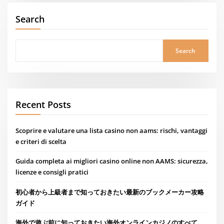
Search
Search
Recent Posts
Scoprire e valutare una lista casino non aams: rischi, vantaggi
e criteri di scelta
Guida completa ai migliori casino online non AAMS: sicurezza,
licenze e consigli pratici
初心者から上級者まで知っておきたい最新のブックメーカー攻略
ガイド
海外で遊ぶ前に知っておきたい海外オンラインカジノのすべて