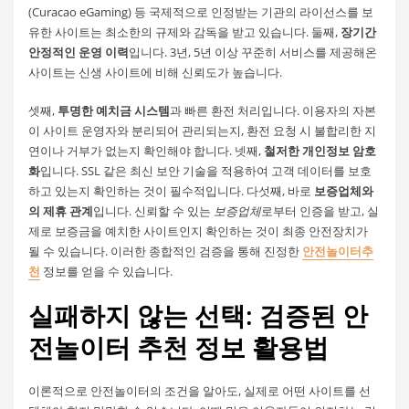
(Curacao eGaming) 등 국제적으로 인정받는 기관의 라이선스를 보
유한 사이트는 최소한의 규제와 감독을 받고 있습니다. 둘째,
장기간
안정적인 운영 이력
입니다. 3년, 5년 이상 꾸준히 서비스를 제공해온
사이트는 신생 사이트에 비해 신뢰도가 높습니다.
셋째,
투명한 예치금 시스템
과 빠른 환전 처리입니다. 이용자의 자본
이 사이트 운영자와 분리되어 관리되는지, 환전 요청 시 불합리한 지
연이나 거부가 없는지 확인해야 합니다. 넷째,
철저한 개인정보 암호
화
입니다. SSL 같은 최신 보안 기술을 적용하여 고객 데이터를 보호
하고 있는지 확인하는 것이 필수적입니다. 다섯째, 바로
보증업체와
의 제휴 관계
입니다. 신뢰할 수 있는
보증업체
로부터 인증을 받고, 실
제로 보증금을 예치한 사이트인지 확인하는 것이 최종 안전장치가
될 수 있습니다. 이러한 종합적인 검증을 통해 진정한
안전놀이터추
천
정보를 얻을 수 있습니다.
실패하지 않는 선택: 검증된 안
전놀이터 추천 정보 활용법
이론적으로 안전놀이터의 조건을 알아도, 실제로 어떤 사이트를 선