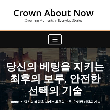
Skip
to
Crown About Now
content
Crowning Moments in Everyday Stories
당신의 베팅을 지키는
최후의 보루, 안전한
선택의 기술
Home
당신의 베팅을 지키는 최후의 보루, 안전한 선택의 기술