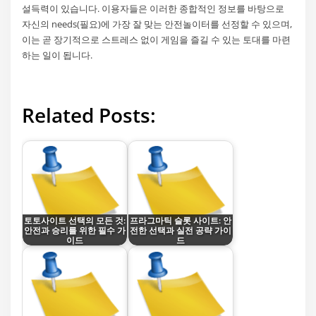
설득력이 있습니다. 이용자들은 이러한 종합적인 정보를 바탕으로
자신의 needs(필요)에 가장 잘 맞는 안전놀이터를 선정할 수 있으며,
이는 곧 장기적으로 스트레스 없이 게임을 즐길 수 있는 토대를 마련
하는 일이 됩니다.
Related Posts:
토토사이트 선택의 모든 것:
프라그마틱 슬롯 사이트: 안
안전과 승리를 위한 필수 가
전한 선택과 실전 공략 가이
이드
드