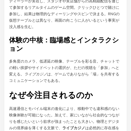
ディーラーが実在し、スタジオや実店舗からの高精細配信を通じ
て参加するリアルタイムのゲーム空間。クリックひとつで賭けに
参加し、結果は物理的なディーリングやスピンで決まる。RNGの
仮想テーブルとは異なり、画面の向こうに人がいるという事実が
没入感を生む。
体験の中核：臨場感とインタラクシ
ョン
多角度のカメラ、低遅延の映像、テーブルを彩る音。チャットで
の軽い挨拶やサイドベットの選択が、ただの視聴を「参加」へと
変える。
ライブカジノ
は、ゲームでありながら「場」を共有する
コミュニケーションでもある。
なぜ今注目されるのか
高速通信とモバイル端末の進化により、移動中でも違和感のない
映像体験が可能になった。加えて、家にいながら社会的なつなが
りを感じたいという欲求が強まったことも大きい。物理とデジタ
ルの境界線を薄くする文脈で、
ライブカジノ
は必然的に存在感を