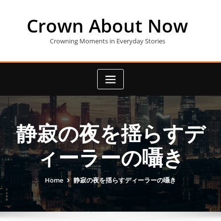
Skip
to
Crown About Now
content
Crowning Moments in Everyday Stories
静寂の夜を揺らすデ
ィーラーの囁き
Home
静寂の夜を揺らすディーラーの囁き