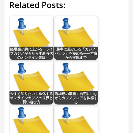
Related Posts:
臨場感が跳ね上がる！ライ
勝率に差が出る「カジノ
ブカジノがもたらす新時代
バカラ」を極める――本質
のオンライン体験
から実践まで
今すぐ知りたい！進化する
臨場感の革新：自宅にいな
オンラインカジノの世界と
がらカジノフロアを体感す
賢い遊び方
る