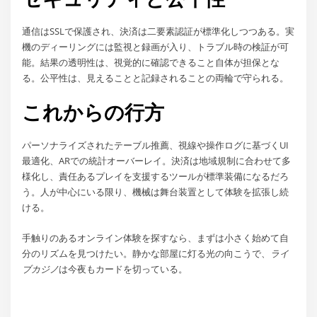
通信はSSLで保護され、決済は二要素認証が標準化しつつある。実
機のディーリングには監視と録画が入り、トラブル時の検証が可
能。結果の透明性は、視覚的に確認できること自体が担保とな
る。公平性は、見えることと記録されることの両輪で守られる。
これからの行方
パーソナライズされたテーブル推薦、視線や操作ログに基づくUI
最適化、ARでの統計オーバーレイ。決済は地域規制に合わせて多
様化し、責任あるプレイを支援するツールが標準装備になるだろ
う。人が中心にいる限り、機械は舞台装置として体験を拡張し続
ける。
手触りのあるオンライン体験を探すなら、まずは小さく始めて自
分のリズムを見つけたい。静かな部屋に灯る光の向こうで、
ライ
ブカジノ
は今夜もカードを切っている。