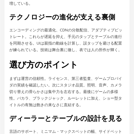
増している。
テクノロジーの進化が支える裏側
エンコーディングの最適化、CDNの分散配信、アダプティブビッ
トレート。これらが遅延を抑え、手元のタップとテーブルの進行
を同期させる。UIは親指の動線を計算し、誤タップを避ける配置
が練られている。技術は舞台裏に徹し、表では人の所作が輝く。
選び方のポイント
まずは運営の信頼性。ライセンス、第三者監査、ゲームプロバイ
ダの実績を確認したい。次にスタジオ品質。照明、音声、カメラ
切り替えの滑らかさは集中力を左右する。最後にゲームの多様
性。バカラ、ブラックジャック、ルーレットに加え、ショー型タ
イトルの有無は飽きの来なさに直結する。
ディーラーとテーブルの設計を見る
言語のサポート、ミニマム・マックスベットの幅、サイドベット