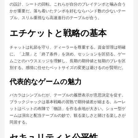
の設計、シートの回転。これらが自分のプレイテンポと噛み合う
かが重要だ。落ち着いたテンポを好むならハンド数の少ないテー
ブル、スリル重視なら高速進行のテーブルが合う。
エチケットと戦略の基本
チャットは礼節を守り、ディーラーを尊重する。資金管理は明確
に。「上限」と「終了条件」を決め、セッションを区切る。ゲー
ムごとのハウスエッジを理解し、長期の期待値と短期のブレを区
別する。感情に任せたベットサイズの変更は避けるのが賢明だ。
代表的なゲームの魅力
バカラはシンプルだが、テーブルの履歴表示が意思決定を促す。
ブラックジャックは基本戦略の習熟で期待値差が縮まる。ルーレ
ットはベットの布陣で「物語」を作る余地が大きい。ショー型ゲ
ームは演出と配当テーブルの妙で、観る楽しさと賭ける楽しさが
同居する。
セキュリティと公平性