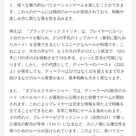
く、様々な魅力的なバリエーションゲームを楽しむことができま
す。これらのゲームには独自のルールが追加されており、戦略や
楽しみ方に新たな風を吹き込みます。
例えば、「ブラックジャック スイッチ」は、プレイヤーに2ハン
ド分のカードが配られ、2つの手札のトップカード（最初に配られ
たカード）を交換できるというユニークなルールが特徴です。こ
れにより、片方の手が17、もう片方の手が12という状況で、12の
手に17の手の2を移動させて19を作る、といった芸当が可能にな
ります。しかし、その代償として、ディーラーのバースト（22以
上）が発生しても、ディーラーは22ではなく22を超えるまで引き
続けるなどのルール変更があり、基本戦略も大きく異なります。
また、「ダブルエクスポージャー」では、ディーラーの2枚目のカ
ード（ホールカード）が最初から公開された状態でゲームが開始
されます。これによりプレイヤーは完全な情報を得た上で戦略を
立てることができるため、非常に有利にゲームを進められます。
その代わり、プレイヤーがブラックジャック（自然の21）で勝っ
た場合の配当が等倍（1 to 1）になるなど、カジノ側にも優位性を
保つためのルールが設けられています。このように、各バリエー