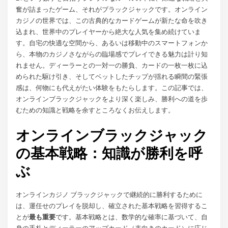
奮が詰まったゲーム、それがブラックジャックです。オンライン
カジノの世界では、この古典的なカードゲームが新たな命を吹き
込まれ、世界中のプレイヤーから絶大な人気を集め続けていま
す。自宅の快適な空間から、あるいは移動中のスマートフォンか
ら、本物のカジノさながらの臨場感でプレイできる魅力は計り知
れません。ディーラーとの一対一の勝負、カードの一枚一枚に込
められた駆け引き、そしてベットしたチップが揺れる瞬間の緊張
感は、何物にも代えがたい体験をもたらします。この記事では、
オンラインブラックジャックをより深く楽しみ、勝利への道を歩
むための知識と戦略を余すところなくお伝えします。
オンラインブラックジャック
の基本戦略：知識が勝利を呼
ぶ
オンラインカジノ ブラックジャックで継続的に勝利するために
は、運任せのプレイを脱却し、確立された基本戦略を習得するこ
とが
最も重要
です。基本戦略とは、数学的な確率に基づいて、自
身の手札とディーラーのアップカード（表向きのカード）に応じ