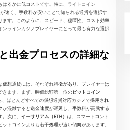
もはるかに低コストです。特に、ライトコイン
速度が速く、手数料が安いことで知られる通貨を選択す
ります。このように、スピード、秘匿性、コスト効率
オンラインカジノプレイヤーにとって最も有力な選択
と出金プロセスの詳細な
な仮想通貨には、それぞれ特徴があり、プレイヤーは
できます。まず、時価総額第一位の
ビットコイン
ら、ほとんどすべての仮想通貨対応カジノで採用され
クが混雑すると送金速度が遅延し、手数料が高騰する
す。次に、
イーサリアム（ETH）
は、スマートコント
ビットコインよりも若干処理が速い傾向があります。