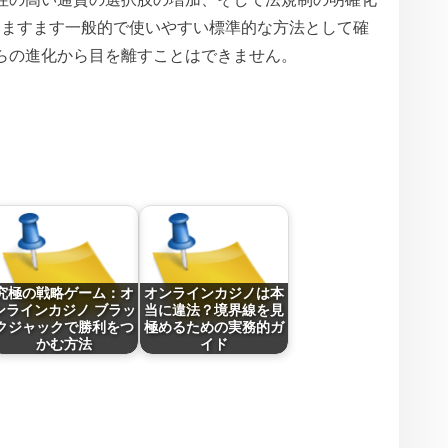
はますます一般的で使いやすい標準的な方法として確
らの進化から目を離すことはできません。
究極の戦略ゲーム：オ
オンラインカジノは本
ンラインカジノ ブラッ
当に違法？境界線を見
クジャックで勝利をつ
極めるための実務的ガ
かむ方法
イド