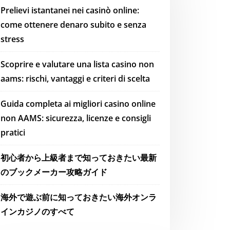
Prelievi istantanei nei casinò online:
come ottenere denaro subito e senza
stress
Scoprire e valutare una lista casino non
aams: rischi, vantaggi e criteri di scelta
Guida completa ai migliori casino online
non AAMS: sicurezza, licenze e consigli
pratici
初心者から上級者まで知っておきたい最新
のブックメーカー攻略ガイド
海外で遊ぶ前に知っておきたい海外オンラ
インカジノのすべて