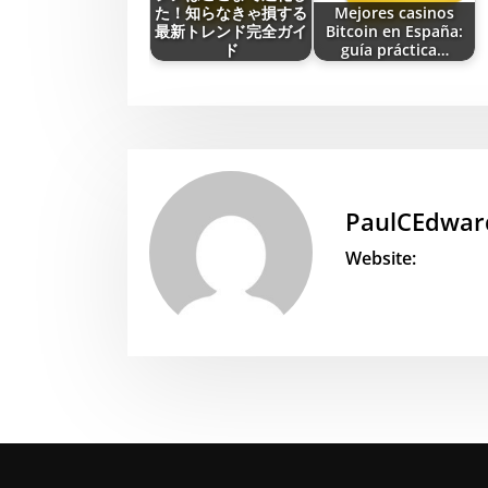
た！知らなきゃ損する
Mejores casinos
最新トレンド完全ガイ
Bitcoin en España:
ド
guía práctica…
PaulCEdwar
Website: