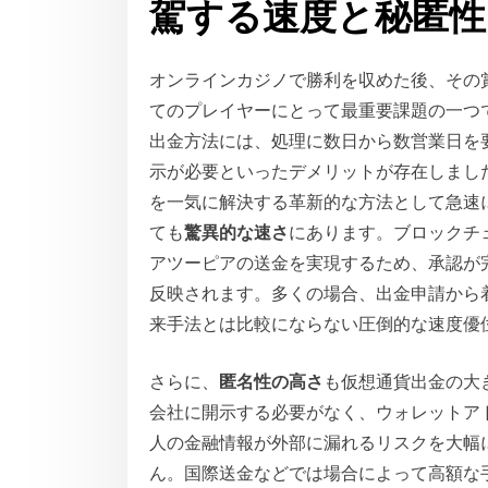
駕する速度と秘匿性
オンラインカジノで勝利を収めた後、その
てのプレイヤーにとって最重要課題の一つ
出金方法には、処理に数日から数営業日を
示が必要といったデメリットが存在しまし
を一気に解決する革新的な方法として急速
ても
驚異的な速さ
にあります。ブロックチ
アツーピアの送金を実現するため、承認が
反映されます。多くの場合、出金申請から
来手法とは比較にならない圧倒的な速度優
さらに、
匿名性の高さ
も仮想通貨出金の大
会社に開示する必要がなく、ウォレットア
人の金融情報が外部に漏れるリスクを大幅
ん。国際送金などでは場合によって高額な