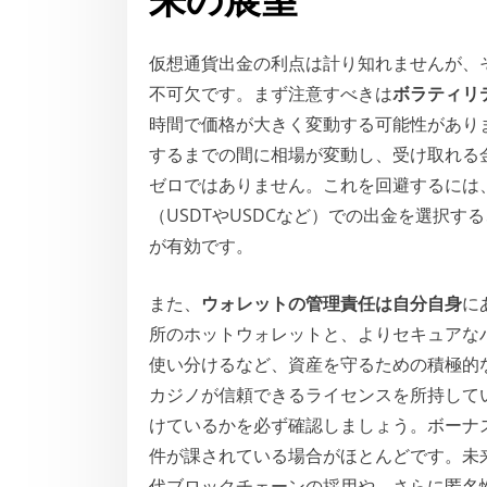
仮想通貨出金の利点は計り知れませんが、
不可欠です。まず注意すべきは
ボラティリ
時間で価格が大きく変動する可能性があり
するまでの間に相場が変動し、受け取れる
ゼロではありません。これを回避するには
（USDTやUSDCなど）での出金を選択
が有効です。
また、
ウォレットの管理責任は自分自身
に
所のホットウォレットと、よりセキュアな
使い分けるなど、資産を守るための積極的
カジノが信頼できるライセンスを所持して
けているかを必ず確認しましょう。ボーナ
件が課されている場合がほとんどです。未
代ブロックチェーンの採用や、さらに匿名