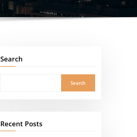
Search
Search
Recent Posts