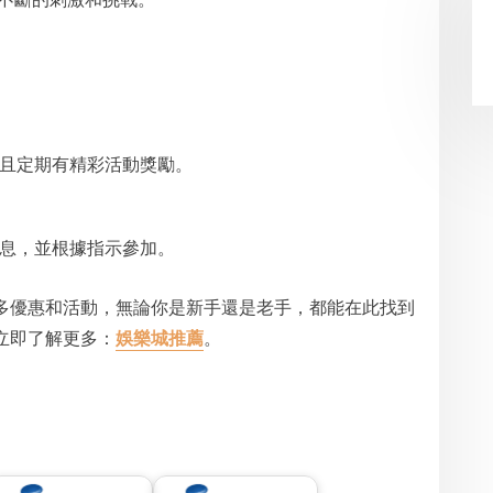
並且定期有精彩活動獎勵。
信息，並根據指示參加。
多優惠和活動，無論你是新手還是老手，都能在此找到
立即了解更多：
娛樂城推薦
。