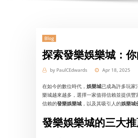
Blog
探索發樂娛樂城：你
by
PaulCEdwards
Apr 18, 2025
在如今的數位時代，
娛樂城
已成為許多玩家
樂城越來越多，選擇一家值得信賴並提供豐
信賴的
發樂娛樂城
，以及其吸引人的
娛樂城
發樂娛樂城的三大推