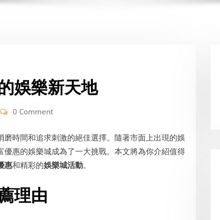
的娛樂新天地
0 Comment
消磨時間和追求刺激的絕佳選擇。隨著市面上出現的娛
富優惠的娛樂城成為了一大挑戰。本文將為你介紹值得
優惠
和精彩的
娛樂城活動
。
薦理由