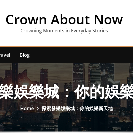
Crown About Now
Crowning Moments in Everyday Stories
ravel
Blog
樂娛樂城：你的娛
Home
探索發樂娛樂城：你的娛樂新天地