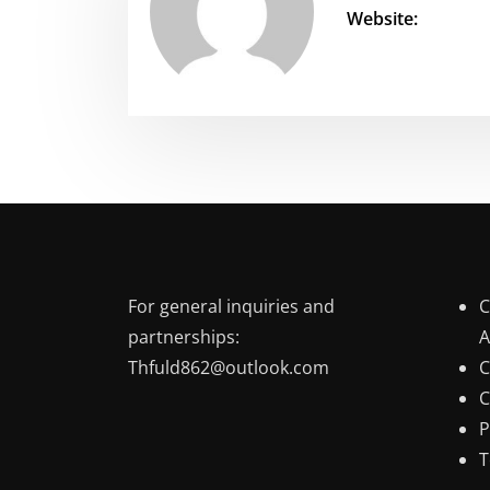
Website:
For general inquiries and
C
partnerships:
A
Thfuld862@outlook.com
C
C
P
T