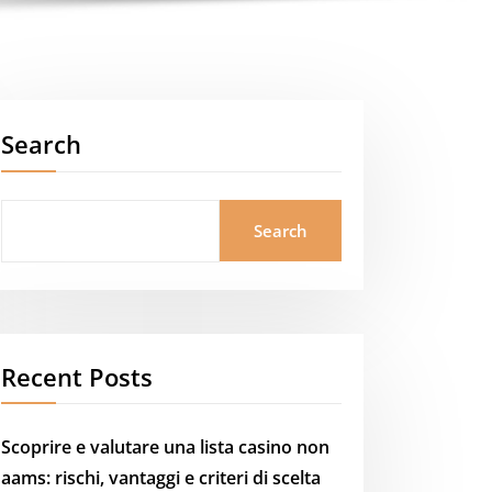
Search
Search
Recent Posts
Scoprire e valutare una lista casino non
aams: rischi, vantaggi e criteri di scelta