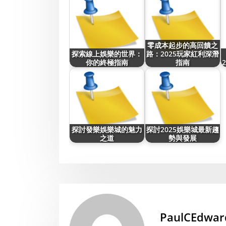
零成本起步的高回饋之
探索線上娛樂的世界：
路：2025玩家紅利深潛
你的終極指南
指南
探討發樂娛樂城的魅力
探討2025娛樂城最新趨
之道
勢與發展
PaulCEdwar