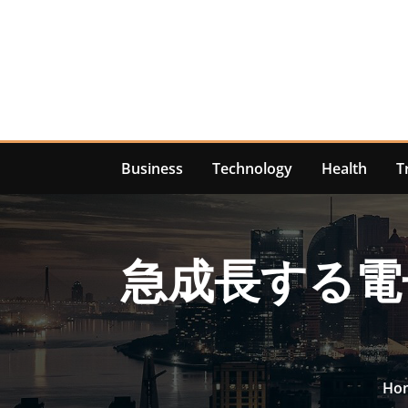
Skip
to
content
Business
Technology
Health
T
急成長する電
Ho