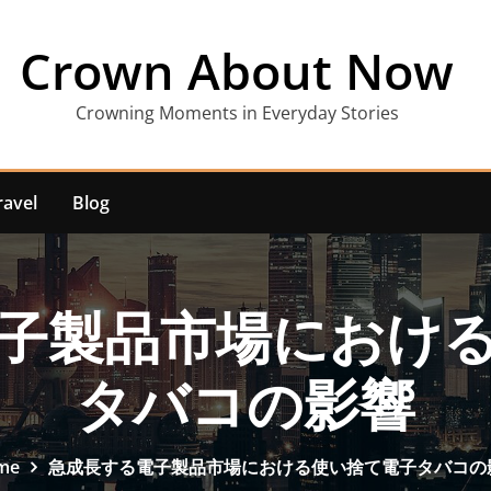
Crown About Now
Crowning Moments in Everyday Stories
ravel
Blog
子製品市場におけ
タバコの影響
me
急成長する電子製品市場における使い捨て電子タバコの