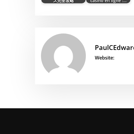
ス完全攻略
casino en ligne :…
PaulCEdwar
Website: