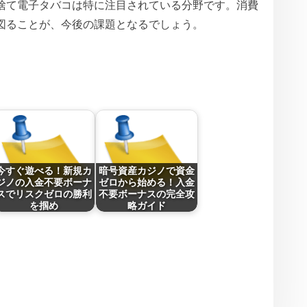
捨て電子タバコは特に注目されている分野です。消費
図ることが、今後の課題となるでしょう。
今すぐ遊べる！新規カ
暗号資産カジノで資金
ジノの入金不要ボーナ
ゼロから始める！入金
スでリスクゼロの勝利
不要ボーナスの完全攻
を掴め
略ガイド