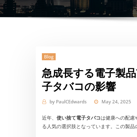
Blog
急成長する電子製品
子タバコの影響
by
PaulCEdwards
May 24, 2025
近年、
使い捨て電子タバコ
は健康への配慮
る人気の選択肢となっています。この製品