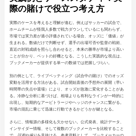
際の賭けで役立つ考え方
実際のケースを考えると理解が進む。例えばサッカーの試合で、
ホームチームが怪我人多数で戦力ダウンしているにも関わらず、
市場では実力差が過小評価されている場合、オッズに「価値」が
生まれる。数値だけで判断せず、選手の出場可否や監督の戦術、
直近の対戦成績を照らし合わせると、本来の勝率が市場より高い
ことが分かり、ベットの好機となる。こうした実践的な視点は、
ブックメーカーが提供する単一の数値では把握しづらい。
別の例として、ライブベッティング（試合中の賭け）でのオッズ
変動を活用する方法がある。試合開始直後の予想外の展開（早い
時間帯の失点や退場）により、オッズが急激に変化することがあ
る。冷静な分析に基づけば、相場よりも有利なラインが一時的に
出現し、短期的なアービトラージやヘッジのチャンスに繋がる。
市場の混乱に乗じて迅速に行動できるかどうかが鍵となる。
さらに、情報源の多様化も欠かせない。公式発表、統計データ、
インサイダー情報、そして複数のブックメーカーを比較すること
で、
誤差
や
偏り
を見抜ける。参考資料として、ブックメーカーの