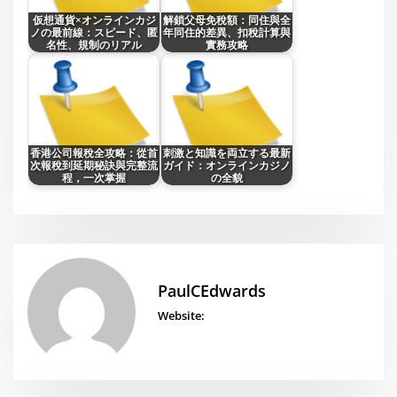
仮想通貨×オンラインカジ
解鎖父母免稅額：同住與全
ノの最前線：スピード、匿
年同住的差異、扣稅計算與
名性、規制のリアル
實務攻略
香港公司報稅全攻略：從首
刺激と知識を両立する最新
次報稅到延期秘訣與完整流
ガイド：オンラインカジノ
程，一次掌握
の全貌
PaulCEdwards
Website: