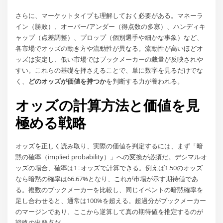
さらに、マーケットタイプも理解しておく必要がある。マネーラ
イン（勝敗）、オーバー/アンダー（得点数の多寡）、ハンディキ
ャップ（点差調整）、プロップ（個別選手や細かな事象）など、
各市場でオッズの動き方や流動性が異なる。流動性が高いほどオ
ッズは安定し、低い市場ではブックメーカーの裁量が反映されや
すい。これらの基礎を押さえることで、単に数字を見るだけでな
く、
どのオッズが価値を持つか
を判断する力が養われる。
オッズの計算方法と価値を見
極める戦略
オッズを正しく読み取り、実際の価値を判定するには、まず「暗
黙の確率（implied probability）」への変換が必須だ。デシマルオ
ッズの場合、確率は1÷オッズで計算できる。例えば1.50のオッズ
なら暗黙の確率は66.67%となり、これが市場が示す期待値であ
る。複数のブックメーカーを比較し、同じイベントの暗黙確率を
足し合わせると、通常は100%を超える。超過分がブックメーカー
のマージンであり、ここから逆算して真の期待値を推定するのが
戦略の出発点だ。