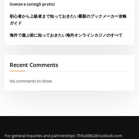
licenze e consigli pratici
初心者から上級者まで知っておきたい最新のブックメーカー攻略
ガイド
海外で遊ぶ前に知っておきたい海外オンラインカジノのすべて
Recent Comments
No comments to show.
For general inquiries and partnerships:
Thfuld862@outlook.com