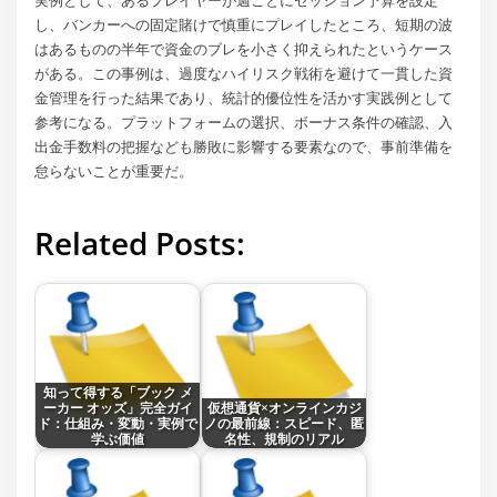
し、バンカーへの固定賭けで慎重にプレイしたところ、短期の波
はあるものの半年で資金のブレを小さく抑えられたというケース
がある。この事例は、過度なハイリスク戦術を避けて一貫した資
金管理を行った結果であり、統計的優位性を活かす実践例として
参考になる。プラットフォームの選択、ボーナス条件の確認、入
出金手数料の把握なども勝敗に影響する要素なので、事前準備を
怠らないことが重要だ。
Related Posts:
知って得する「ブック メ
ーカー オッズ」完全ガイ
仮想通貨×オンラインカジ
ド：仕組み・変動・実例で
ノの最前線：スピード、匿
学ぶ価値
名性、規制のリアル