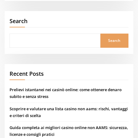
Search
Search
Recent Posts
Prelievi istantanei nei casinò online: come ottenere denaro
subito e senza stress
Scoprire e valutare una lista casino non aams: rischi, vantaggi
e criteri di scelta
Guida completa ai migliori casino online non AAMS: sicurezza,
licenze e consigli pratici