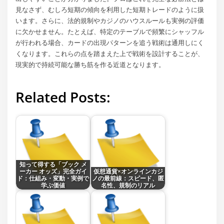
見なさず、むしろ短期の傾向を利用した短期トレードのように扱
います。さらに、法的規制やカジノのハウスルールも実例の評価
に欠かせません。たとえば、特定のテーブルで頻繁にシャッフル
が行われる場合、カードの出現パターンを追う戦術は通用しにく
くなります。これらの点を踏まえた上で戦術を設計することが、
現実的で持続可能な勝ち筋を作る近道となります。
Related Posts:
知って得する「ブック メ
ーカー オッズ」完全ガイ
仮想通貨×オンラインカジ
ド：仕組み・変動・実例で
ノの最前線：スピード、匿
学ぶ価値
名性、規制のリアル