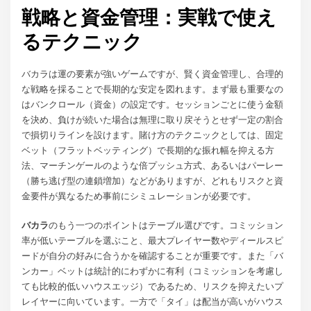
戦略と資金管理：実戦で使え
るテクニック
バカラは運の要素が強いゲームですが、賢く資金管理し、合理的
な戦略を採ることで長期的な安定を図れます。まず最も重要なの
はバンクロール（資金）の設定です。セッションごとに使う金額
を決め、負けが続いた場合は無理に取り戻そうとせず一定の割合
で損切りラインを設けます。賭け方のテクニックとしては、固定
ベット（フラットベッティング）で長期的な振れ幅を抑える方
法、マーチンゲールのような倍プッシュ方式、あるいはパーレー
（勝ち逃げ型の連鎖増加）などがありますが、どれもリスクと資
金要件が異なるため事前にシミュレーションが必要です。
バカラ
のもう一つのポイントはテーブル選びです。コミッション
率が低いテーブルを選ぶこと、最大プレイヤー数やディールスピ
ードが自分の好みに合うかを確認することが重要です。また「バ
ンカー」ベットは統計的にわずかに有利（コミッションを考慮し
ても比較的低いハウスエッジ）であるため、リスクを抑えたいプ
レイヤーに向いています。一方で「タイ」は配当が高いがハウス