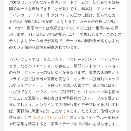
バカラ
はシンプルながら奥深いカードゲームで、初心者でも短時
間でルールを理解できることが魅力です。基本は「プレイヤー」
「バンカー」「タイ（引き分け）」の三つに賭け、配られるカー
ドの合計が9に近い側が勝ちとなります。カードの点数は絵札が
0、Aが1、数字カードは表記どおりで、10以上は一桁目のみを採
用します。例えば合計が15の場合は5として扱われます。このシス
テムによりゲーム進行が高速で、テーブルの回転率が高くなるた
めカジノ側の収益性も確保されています。
カジノ
によっては「ミニバカラ」「スピードバカラ」「ピュアバ
カラ」などバリエーションが存在し、最低ベットやコミッション
の有無、ディーラーの扱いなどが異なります。実際の店舗型とオ
ンライン型では演出や速度が異なり、オンラインは自動シャッフ
ルやライブディーラーを使った形式が人気です。遊ぶ前にはルー
ルだけでなく、ハウスエッジ（期待値）やコミッション率を把握
することが重要で、初心者はまず手数料の低いテーブルを選ぶと
良いでしょう。オンラインでの情報収集やデモプレイを活用すれ
ば、実戦前に戦術を試すことができます。たとえば、信頼できる
情報源として
カジノ バカラ カジノ
のようなサイトでルール解説
や用語集を確認すると、実際のテーブルでの迷いを減らせます。