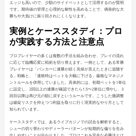
エッジも高いので、少額のサイドベットとして活用するのが賢明
です。期待値の管理と心理的な耐性を高めることで、偶発的な大
勝ちや大負けに振り回されにくくなります。
実例とケーススタディ：プロ
が実践する方法と注意点
プロプレイヤーの多くは複数の手法を組み合わせ、プレイの流れ
に応じて臨機応変に戦術を切り替えます。一例として、ある常勝
プレイヤーは「バンカーに連勝が続く兆候が見えたときに追随す
る」戦略と、「連敗時はベットを大幅に下げる」厳格なマネジメ
ントルールを併用していました。具体的には、初期ベットを1単位
に設定し、2回以上の連勝が確認できたら1.5〜2単位に増やし、3
回目以降は再び元の額に戻すというルールです。こうした微調整
は破綻リスクを抑えつつ利益を取りに行く現実的なやり方として
知られています。
ケーススタディでは、あるライブカジノでの試合を解析すると、
シューの切り替わりやディーラーパターンが短期的な偏りを生み
出しやすいことが分かりました。プロはこれを完全な必勝法とは