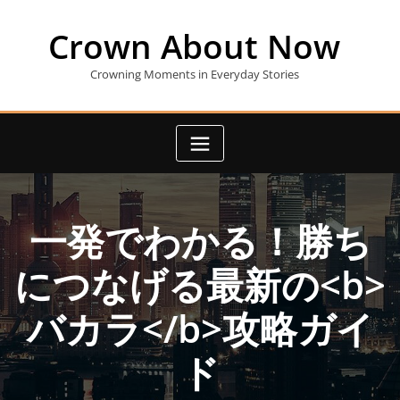
Skip
to
Crown About Now
content
Crowning Moments in Everyday Stories
一発でわかる！勝ち
につなげる最新の<b>
バカラ</b>攻略ガイ
ド