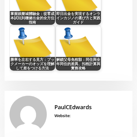
掌握娛樂城體驗金：從零成
即日出金を実現するオンラ
本試玩到穩健出金的全方位
インカジノの選び方と実践
指南
ガイド
勝率を左右する見方：ブッ
解鎖父母免稅額：同住與全
クメーカーのオッズを理解
年同住的差異、扣稅計算與
して差をつける方法
實務攻略
PaulCEdwards
Website: