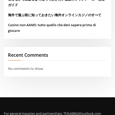
ガイド
海外で遊ぶ前に知っておきたい海外オンラインカジノのすべて
Casino non AAMS: tutto quello che devi sapere prima di
giocare
Recent Comments
No comments to show.
For general inquiries and partnerships:
Thfuld862@outlook.com