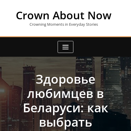
Skip
to
Crown About Now
content
Crowning Moments in Everyday Stories
Здоровье
любимцев в
Беларуси: как
выбрать