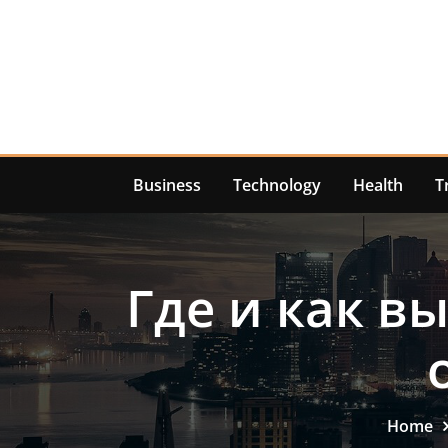
Skip
to
content
Business
Technology
Health
T
Где и как в
Home