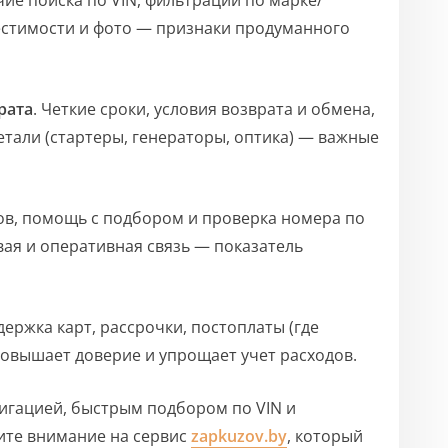
чие поиска по VIN, фильтрации по марке/
естимости и фото — признаки продуманного
рата
. Четкие сроки, условия возврата и обмена,
тали (стартеры, генераторы, оптика) — важные
ов, помощь с подбором и проверка номера по
вая и оперативная связь — показатель
держка карт, рассрочки, постоплаты (где
 повышает доверие и упрощает учет расходов.
вигацией, быстрым подбором по VIN и
ите внимание на сервис
zapkuzov.by
, который