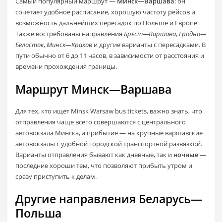
Самый популярный маршрут —
Минск—Варшава
: он
сочетает удобное расписание, хорошую частоту рейсов и
возможность дальнейших пересадок по Польше и Европе.
Также востребованы направления
Брест—Варшава
,
Гродно—
Белосток
,
Минск—Краков
и другие варианты с пересадками. В
пути обычно от 6 до 11 часов, в зависимости от расстояния и
времени прохождения границы.
Маршрут Минск—Варшава
Для тех, кто ищет Minsk Warsaw bus tickets, важно знать, что
отправления чаще всего совершаются с центрального
автовокзала Минска, а прибытие — на крупные варшавские
автовокзалы с удобной городской транспортной развязкой.
Варианты отправления бывают как дневные, так и
ночные
—
последние хороши тем, что позволяют прибыть утром и
сразу приступить к делам.
Другие направления Беларусь—
Польша