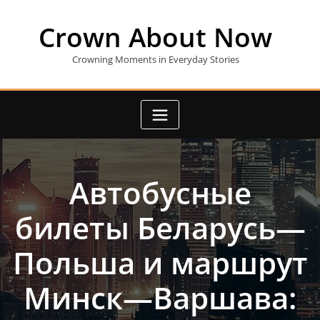
Skip
to
Crown About Now
content
Crowning Moments in Everyday Stories
Автобусные
билеты Беларусь—
Польша и маршрут
Минск—Варшава: